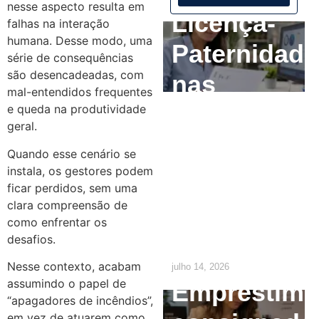
nesse aspecto resulta em
Licença-
falhas na interação
humana. Desse modo, uma
Paternidade
série de consequências
são desencadeadas, com
nas
mal-entendidos frequentes
Empresas:
e queda na produtividade
geral.
O que o RH
Quando esse cenário se
precisa
instala, os gestores podem
ficar perdidos, sem uma
ajustar até
clara compreensão de
como enfrentar os
2029
desafios.
Nesse contexto, acabam
julho 14, 2026
assumindo o papel de
Empréstim
“apagadores de incêndios”,
em vez de atuarem como