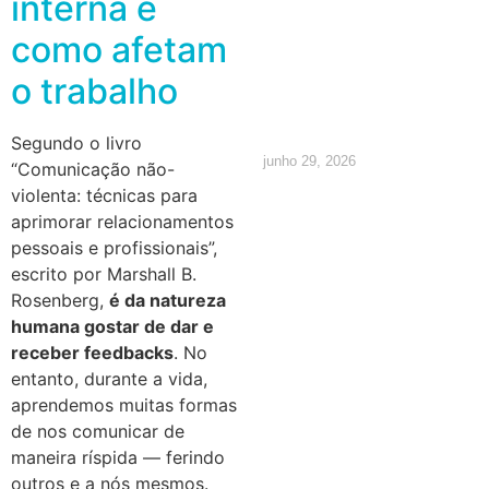
interna e
calcular e
como afetam
quais são
o trabalho
os direitos
Segundo o livro
junho 29, 2026
“Comunicação não-
violenta: técnicas para
aprimorar relacionamentos
pessoais e profissionais”,
escrito por Marshall B.
Rosenberg,
é da natureza
humana gostar de dar e
receber feedbacks
. No
entanto, durante a vida,
aprendemos muitas formas
de nos comunicar de
maneira ríspida — ferindo
outros e a nós mesmos.