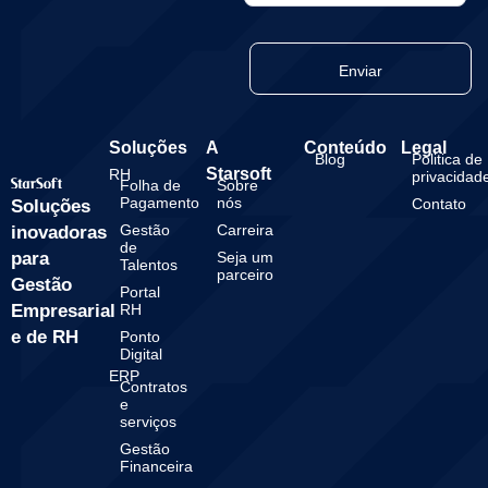
Enviar
Soluções
A
Conteúdo
Legal
Blog
Politica de
Starsoft
RH
privacidad
Folha de
Sobre
Pagamento
nós
Contato
Soluções
Gestão
Carreira
inovadoras
de
para
Seja um
Talentos
parceiro
Gestão
Portal
Empresarial
RH
e de RH
Ponto
Digital
ERP
Contratos
e
serviços
Gestão
Financeira