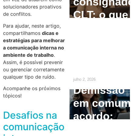
consignado
solucionadores proativos
CLT: o que
de conflitos.
o
Para ajudar, neste artigo,
compartilhamos
dicas e
empregado
estratégias para melhorar
a comunicação interna no
precisa
ambiente de trabalho
.
Assim, é possível prevenir
saber
ou gerenciar corretamente
qualquer tipo de ruído.
julho 2, 2026
Demissão
Acompanhe os próximos
tópicos!
em comum
Desafios na
acordo:
comunicação
como